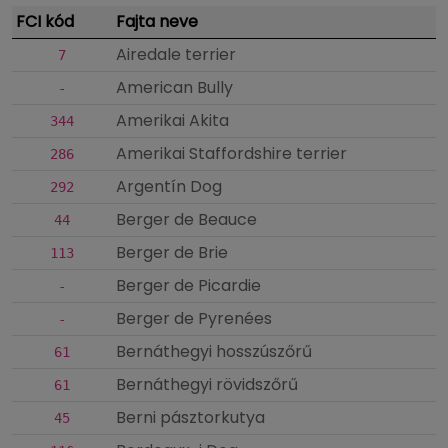
FCI kód
Fajta neve
Airedale terrier
7
American Bully
-
Amerikai Akita
344
Amerikai Staffordshire terrier
286
Argentín Dog
292
Berger de Beauce
44
Berger de Brie
113
Berger de Picardie
-
Berger de Pyrenées
-
Bernáthegyi hosszúszőrű
61
Bernáthegyi rövidszőrű
61
Berni pásztorkutya
45