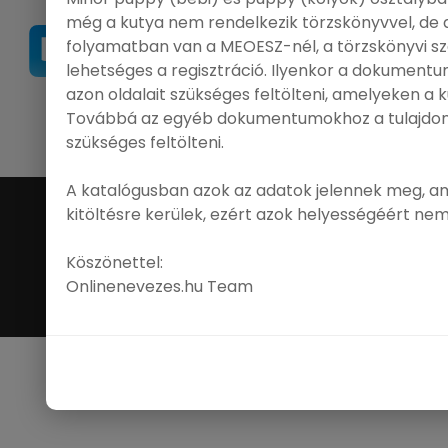
még a kutya nem rendelkezik törzskönyvvel, de
folyamatban van a MEOESZ-nél, a törzskönyvi s
lehetséges a regisztráció. Ilyenkor a dokumentu
azon oldalait szükséges feltölteni, amelyeken a k
|
Ügyfélszolgálat
|
GY.Í.K.
|
FCI
|
MEOESZ
Továbbá az egyéb dokumentumokhoz a tulajdono
szükséges feltölteni.
A katalógusban azok az adatok jelennek meg, ami
©
Online Nevezés
. All Rights Reserved.
kitöltésre kerülek, ezért azok helyességéért nem 
Köszönettel:
Onlinenevezes.hu Team
Powered by
SPP Design