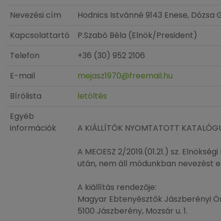
Nevezési cím
Hodnics Istvánné 9143 Enese, Dózsa G
Kapcsolattartó
P.Szabó Béla (Elnök/President)
Telefon
+36 (30) 952 2106
E-mail
mejasz1970@freemail.hu
Bírólista
letöltés
Egyéb
információk
A KIÁLLÍTÓK NYOMTATOTT KATALÓGUS
A MEOESZ 2/2019.(01.21.) sz. Elnökségi
után, nem áll módunkban nevezést e
A kiállítás rendezője:
Magyar Ebtenyésztők Jászberényi Ö
5100 Jászberény, Mozsár u. 1.