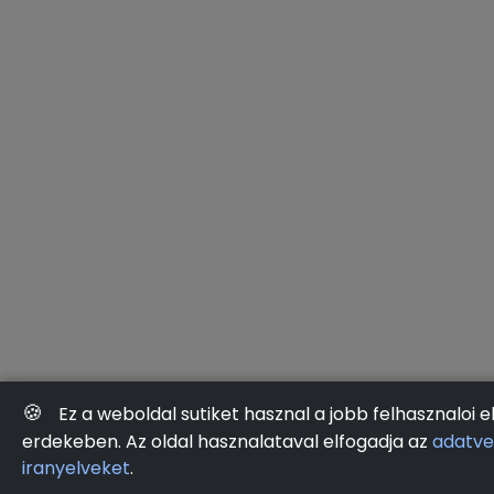
🍪
Ez a weboldal sutiket hasznal a jobb felhasznaloi 
erdekeben. Az oldal hasznalataval elfogadja az
adatve
iranyelveket
.