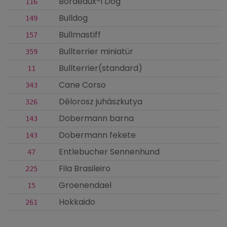
Bordeaux-i Dog
116
Bulldog
149
Bullmastiff
157
Bullterrier miniatür
359
Bullterrier(standard)
11
Cane Corso
343
Délorosz juhászkutya
326
Dobermann barna
143
Dobermann fekete
143
Entlebucher Sennenhund
47
Fila Brasileiro
225
Groenendael
15
Hokkaido
261