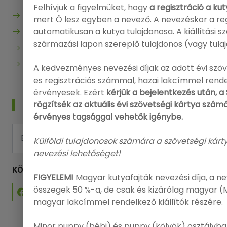
Felhívjuk a figyelmüket, hogy
a regisztráció a ku
Bejelentkezés
mert Ő lesz egyben a nevező. A nevezéskor a reg
automatikusan a kutya tulajdonosa. A kiállítási s
Regisztráció
származási lapon szereplő tulajdonos (vagy tula
Adatvédelmi politika
Felhasználási feltételek
A kedvezményes nevezési díjak az adott évi szöv
es regisztrációs számmal, hazai lakcímmel rend
érvényesek. Ezért
kérjük a bejelentkezés után,
rögzítsék az aktuális évi szövetségi kártya sz
HÍRLEVÉL
érvényes tagsággal vehetők igénybe.
FELIRATKOZÁS
Külföldi tulajdonosok számára a szövetségi kár
nevezési lehetőséget!
KÖVESSEN MINKET
FIGYELEM!
Magyar kutyafajták nevezési díja, a ne
összegek 50 %-a, de csak és kizárólag magyar (
magyar lakcímmel rendelkező kiállítók részére.
Minor puppy (bébi) és puppy (kölyök) osztályb