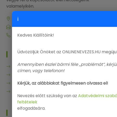
valamelyikén.
ℹ
9143 Enese, Dózsa György utca 29.
info@onlinenevezes.hu
Kedves Kiállítóink!
+36 20 573 5726
Üdvözöljük Önöket az ONLINENEVEZES.HU megújul
MENÜ
Amennyiben észlel bármi féle „problémát”, kérjü
Főoldal
címen, vagy telefonon!
Kiállítások
Kérjük, az alábbiakat figyelmesen olvassa el!
Segítség
Kapcsolat
Nevezés előtt szükség van az
Adatvédelmi szabá
feltételek
elfogadására.
INFO