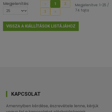
Megjelenítés:
«
1
2
Megjelenítve: 1-25 /
74 fajta
3
»
VISSZA A KIÁLLÍTÁSOK LISTÁJÁHOZ
KAPCSOLAT
Amennyiben kérdése, észrevétele lenne, kérjük
vegye fel a kapcsolatot elérhetőségeink