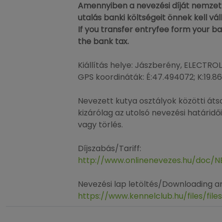
Amennyiben a nevezési díját nemzetköz
utalás banki költségeit önnek kell váll
If you transfer entryfee form your 
the bank tax.
Kiállítás helye: Jászberény, ELECTRO
GPS koordináták: É:47.494072; K:19.8
Nevezett kutya osztályok közötti átso
kizárólag az utolsó nevezési határidő
vagy törlés.
Díjszabás/Tariff:
http://www.onlinenevezes.hu/doc/
Nevezési lap letöltés/Downloading a
https://www.kennelclub.hu/files/fi