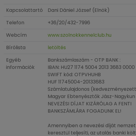
Kapcsolattartó
Dani Dániel József (Elnök)
Telefon
+36/20/432-7996
Webcím
www.szolnokkennelclub.hu
Bírólista
letöltés
Egyéb
Bankszámlaszám - OTP BANK :
információk
IBAN: HU27 1174 5004 2013 3683 0000
SWIFT kód: OTPVHUHB
HUF 11745004-20133683
Számlatulajdonos (kedvezményezett
Magyar Ebtenyésztők Jász-Nagykun 
NEVEZÉSI DÍJAT KIZÁRÓLAG A FENTI
BANKSZÁMLÁRA FOGADUNK EL!
Amennyiben a nevezési díját nemzetk
keresztül teljesíti, az utalás banki köl