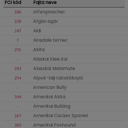
FCI kód
Fajta neve
Affenpinscher
186
Afgán agár
228
Aidi
247
Airedale terrier
7
Akita
255
Alaskai Klee Kai
-
Alaszkai Malamute
243
Alpok-táji tacskókopó
254
American Bully
-
Amerikai Akita
344
Amerikai Bulldog
-
Amerikai Cocker Spaniel
167
Amerikai Foxhound
303