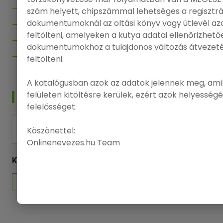
Bejelentkezés
szám helyett, chipszámmal lehetséges a regisztrác
dokumentumoknál az oltási könyv vagy útlevél azo
Regisztráció
feltölteni, amelyeken a kutya adatai ellenőrizhet
Adatvédelmi politika
dokumentumokhoz a tulajdonos változás átvezeté
Felhasználási feltételek
feltölteni.
A katalógusban azok az adatok jelennek meg, amik
felületen kitöltésre kerülek, ezért azok helyesség
HÍRLEVÉL
felelősséget.
FELIRATKOZÁS
Köszönettel:
Onlinenevezes.hu Team
KÖVESSEN MINKET