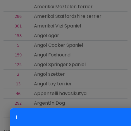
Amerikai Meztelen terrier
-
Amerikai Staffordshire terrier
286
Amerikai Vízi Spaniel
301
Angol agár
158
Angol Cocker Spaniel
5
Angol Foxhound
159
Angol Springer Spaniel
125
Angol szetter
2
Angol toy terrier
13
Appenzelli havasikutya
46
Argentín Dog
292
Australian Cattledog
287
ℹ