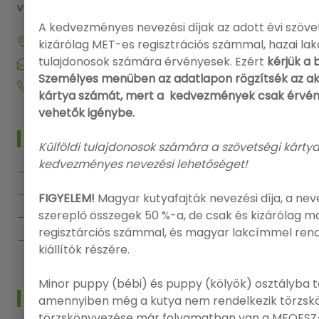
valamelyikén.
A kedvezményes nevezési díjak az adott évi szövet
9143 Enese, Dózsa György utca 29.
kizárólag MET-es regisztrációs számmal, hazai l
tulajdonosok számára érvényesek. Ezért
kérjük a 
info@onlinenevezes.hu
Személyes menüben az adatlapon rögzítsék az aktu
+36 20 573 5726
kártya számát, mert a kedvezmények csak érvén
vehetők igénybe.
MENÜ
Külföldi tulajdonosok számára a szövetségi kártya
kedvezményes nevezési lehetőséget!
Főoldal
Kiállítások
FIGYELEM!
Magyar kutyafajták nevezési díja, a nev
szereplő összegek 50 %-a, de csak és kizárólag 
Segítség
regisztárciós számmal, és magyar lakcímmel ren
Kapcsolat
kiállítók részére.
Minor puppy (bébi) és puppy (kölyök) osztályba 
INFO
amennyiben még a kutya nem rendelkezik törzskö
törzskönyvezése már folyamatban van a MEOESZ-n