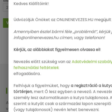
Megjelenítés:
«
1
2
3
Megjelenítve: 1-
Kedves Kiállítóink!
25 / 372 fajta
4
5
»
Üdvözöljük Önöket az ONLINENEVEZES.HU megújult
VISSZA A KIÁLLÍTÁSOK LISTÁJÁHOZ
Amennyiben észlel bármi féle „problémát”, kérjük 
info@onlinenevezes.hu címen, vagy telefonon!
Kérjük, az alábbiakat figyelmesen olvassa el!
Nevezés előtt szükség van az
Adatvédelmi szabál
felhasználási feltételek
elfogadására.
Felhívjuk a figyelmüket, hogy
a regisztráció a kut
KAPCSOLAT
történjen
, mert Ő lesz egyben a nevező. A nevezés
személy lesz automatikusan a kutya tulajdonosa. A 
Amennyiben kérdése, észrevétele lenne, kérjük
szerint a kutyát csak a származási lapon szereplő
vegye fel a kapcsolatot elérhetőségeink
(vagy tulajdonosok) nevén lehet benevezni.