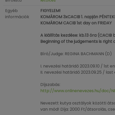
Bírólista
letöltés
Egyéb
FIGYELEM!
információk
KOMÁROM 3xCACIB 1. napján PÉNTEK
KOMÁROM CACIB 1st day on FRIDAY
A kiállítás kezdése: kb.13 óra (CACIB 
Beginning of the judgements is right
Bíró/Judge: REGINA BACHMANN (D)
I. nevezési határidő 2023.09.10 / 1st e
II. nevezési határidő 2023.09.25 / last
Díjszabás:
http://www.onlinenevezes.hu/doc
Nevezett kutya osztályok közötti átso
van mód! Díja: 2000 Ft/átsorolás, cse