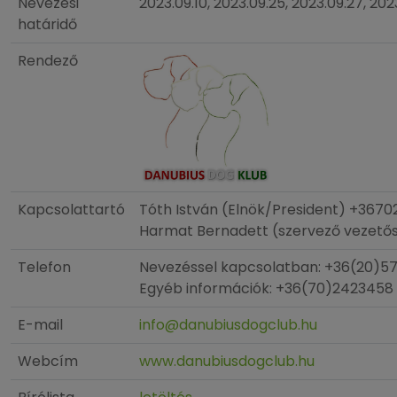
Nevezési
2023.09.10, 2023.09.25, 2023.09.27, 202
határidő
Rendező
Kapcsolattartó
Tóth István (Elnök/President) +367
Harmat Bernadett (szervező vezető
Telefon
Nevezéssel kapcsolatban: +36(20)5
Egyéb információk: +36(70)2423458
E-mail
info@danubiusdogclub.hu
Webcím
www.danubiusdogclub.hu