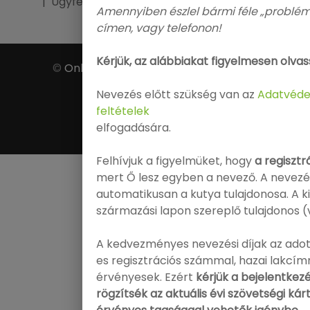
|
Ügyfélszolgálat
|
GY.Í.K.
|
FCI
|
MEOESZ
Amennyiben észlel bármi féle „problémá
címen, vagy telefonon!
Kérjük, az alábbiakat figyelmesen olvas
©
Online Nevezés
. All Rights Reserved.
Nevezés előtt szükség van az
Adatvéde
feltételek
elfogadására.
Powered by
SPP Design
Felhívjuk a figyelmüket, hogy
a regisztr
mert Ő lesz egyben a nevező. A nevezés
automatikusan a kutya tulajdonosa. A kiá
származási lapon szereplő tulajdonos (
A kedvezményes nevezési díjak az adott
es regisztrációs számmal, hazai lakcí
érvényesek. Ezért
kérjük a bejelentke
rögzítsék az aktuális évi szövetségi 