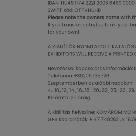
IBAN: HU46 1174 2221 2003 6469 0000
SWIFT kód: OTPVHUHB
Please note the owners name with th
If you transfer entryfee form your 
for your own!
A KIÁLLÍTÓK NYOMTATOTT KATALÓGUS
EXHIBITORS WILL RECEIVE A PRINTE
Nevezéssel kapcsolatos információ: 
Telefonon: +36205735726
Szeptemberben az alábbi napokon:
4.-10., 12., 14., 16., 18.-20., 22., 25.-26., 29.
10-órától 20 óráig
A kiállítás helyszíne: KOMÁROM MO
GPS koordináták: É 47.748282 , K 18.