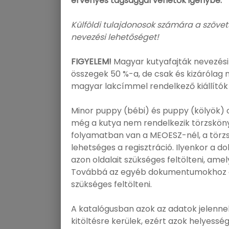
érvényes tagsággal vehetők igénybe.
Külföldi tulajdonosok számára a szöve
nevezési lehetőséget!
FIGYELEM!
Magyar kutyafajták nevezési 
összegek 50 %-a, de csak és kizárólag
magyar lakcímmel rendelkező kiállítók 
Minor puppy (bébi) és puppy (kölyök)
még a kutya nem rendelkezik törzsköny
folyamatban van a MEOESZ-nél, a törz
lehetséges a regisztráció. Ilyenkor a 
azon oldalait szükséges feltölteni, ame
Továbbá az egyéb dokumentumokhoz a 
szükséges feltölteni.
A katalógusban azok az adatok jelennek
kitöltésre kerülek, ezért azok helyessé