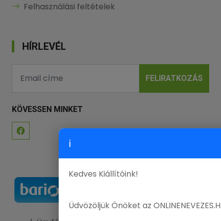
Felhasználási feltételek
HÍRLEVÉL
FELIRATKOZÁS
KÖVESSEN MINKET
ℹ
Kedves Kiállítóink!
Üdvözöljük Önöket az ONLINENEVEZES.H