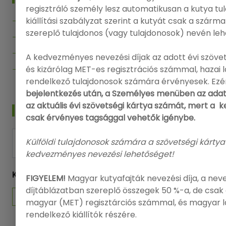
regisztráló személy lesz automatikusan a kutya tu
kiállítási szabályzat szerint a kutyát csak a szárm
Bejelentkezés
szereplő tulajdonos (vagy tulajdonosok) nevén leh
Regisztráció
Adatvédelmi politika
A kedvezményes nevezési díjak az adott évi szövet
és kizárólag MET-es regisztrációs számmal, hazai
Felhasználási feltételek
rendelkező tulajdonosok számára érvényesek. Ezé
bejelentkezés után, a Személyes menüben az adat
az aktuális évi szövetségi kártya számát, mert a
HÍRLEVÉL
csak érvényes tagsággal vehetők igénybe.
Külföldi tulajdonosok számára a szövetségi kártya
FELIRATKOZÁS
kedvezményes nevezési lehetőséget!
KÖVESSEN MINKET
FIGYELEM!
Magyar kutyafajták nevezési díja, a nev
díjtáblázatban szereplő összegek 50 %-a, de csak 
magyar (MET) regisztárciós számmal, és magyar 
rendelkező kiállítók részére.