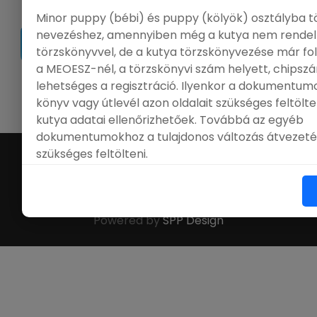
Minor puppy (bébi) és puppy (kölyök) osztályba t
nevezéshez, amennyiben még a kutya nem rendel
törzskönyvvel, de a kutya törzskönyvezése már f
a MEOESZ-nél, a törzskönyvi szám helyett, chips
lehetséges a regisztráció. Ilyenkor a dokumentumo
|
Ügyfélszolgálat
|
GY.Í.K.
|
FCI
|
MEOESZ
könyv vagy útlevél azon oldalait szükséges feltölt
kutya adatai ellenőrizhetőek. Továbbá az egyéb
dokumentumokhoz a tulajdonos változás átvezeté
szükséges feltölteni.
©
Online Nevezés
. All Rights Reserved.
A katalógusban azok az adatok jelennek meg, amik
nevezési felületen kitöltésre kerülek, ezért azok h
Powered by
SPP Design
nem vállalunk felelősséget.
Köszönettel:
Onlinenevezes.hu Team