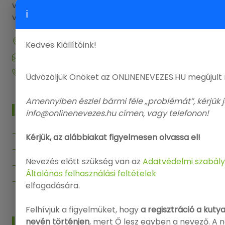
vegye fel a kapcsolatot elérhetőségeink
ℹ
valamelyikén.
9143 Enese, Dózsa György utca 29.
Kedves Kiállítóink!
info@onlinenevezes.hu
+36 20 573 5726
Üdvözöljük Önöket az ONLINENEVEZES.HU megújult
Amennyiben észlel bármi féle „problémát”, kérjük j
MENÜ
info@onlinenevezes.hu címen, vagy telefonon!
Főoldal
Kérjük, az alábbiakat figyelmesen olvassa el!
Kiállítások
Nevezés előtt szükség van az
Adatvédelmi szabály
Segítség
Általános felhasználási feltételek
Kapcsolat
elfogadására.
Felhívjuk a figyelmüket, hogy
a regisztráció a kuty
nevén történjen
, mert Ő lesz egyben a nevező. A 
INFO